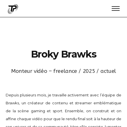
B
r
o
k
y
B
r
a
w
k
s
M
o
n
t
e
u
r
v
i
d
é
o
–
f
r
e
e
l
a
n
c
e
/
2
0
2
5
/
a
c
t
u
e
l
Depuis plusieurs mois, je travaille activement avec l’équipe de
Brawks, un créateur de contenu et streamer emblématique
de la scène gaming et sport. Ensemble, on construit et on
affine chaque vidéo pour que le rendu final soit à la hauteur de
son univers et de sa communauté. Mon rôle consiste à monter