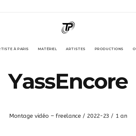
TISTE À PARIS
MATÉRIEL
ARTISTES
PRODUCTIONS
O
Y
a
s
s
E
n
c
o
r
e
M
o
n
t
a
g
e
v
i
d
é
o
–
f
r
e
e
l
a
n
c
e
/
2
0
2
2
-
2
3
/
1
a
n