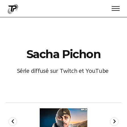
S
a
c
h
a
P
i
c
h
o
n
S
é
r
i
e
d
i
f
f
u
s
é
s
u
r
T
w
i
t
c
h
e
t
Y
o
u
T
u
b
e