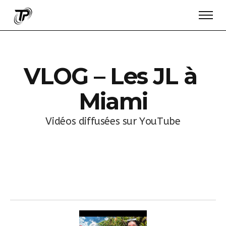
V
L
O
G
–
L
e
s
J
L
à
M
i
a
m
i
V
i
d
é
o
s
d
i
f
f
u
s
é
e
s
s
u
r
Y
o
u
T
u
b
e