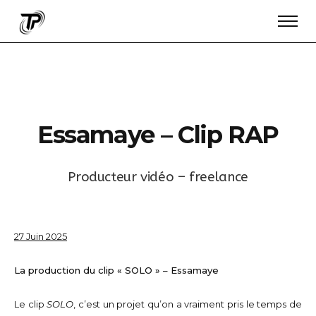
E
s
s
a
m
a
y
e
–
C
l
i
p
R
A
P
P
r
o
d
u
c
t
e
u
r
v
i
d
é
o
–
f
r
e
e
l
a
n
c
e
27 Juin 2025
La production du clip « SOLO » – Essamaye
Le clip
SOLO
, c’est un projet qu’on a vraiment pris le temps de