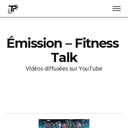
É
m
i
s
s
i
o
n
–
F
i
t
n
e
s
s
T
a
l
k
V
i
d
é
o
s
d
i
f
f
u
s
é
e
s
s
u
r
Y
o
u
T
u
b
e