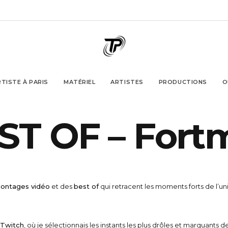
TISTE À PARIS
MATÉRIEL
ARTISTES
PRODUCTIONS
O
S
T
O
F
–
F
o
r
t
ontages vidéo
et des
best of
qui retracent les moments forts de l’uni
 Twitch
, où je sélectionnais les instants les plus drôles et marquant