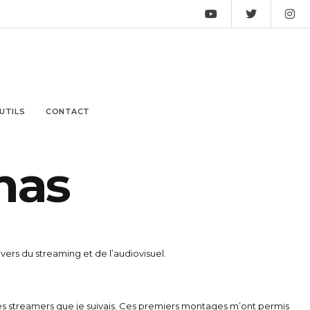
UTILS
CONTACT
m
a
s
vers du streaming et de l’audiovisuel.
s des streamers que je suivais. Ces premiers montages m’ont permis