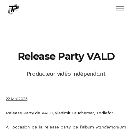
R
e
l
e
a
s
e
P
a
r
t
y
V
A
L
D
P
r
o
d
u
c
t
e
u
r
v
i
d
é
o
i
n
d
é
p
e
n
d
a
n
t
22 Mai 2025
Release Party de VALD, Vladimir Cauchemar, Todiefor
À l’occasion de la release party de l’album
Pandemonium