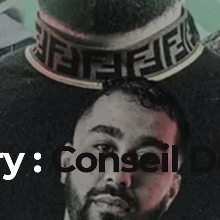
y :
Conseil D