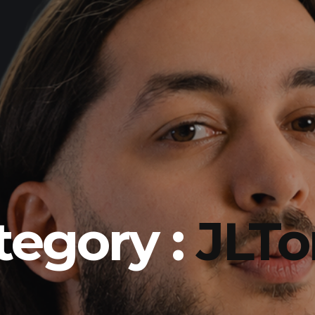
tegory :
JLT