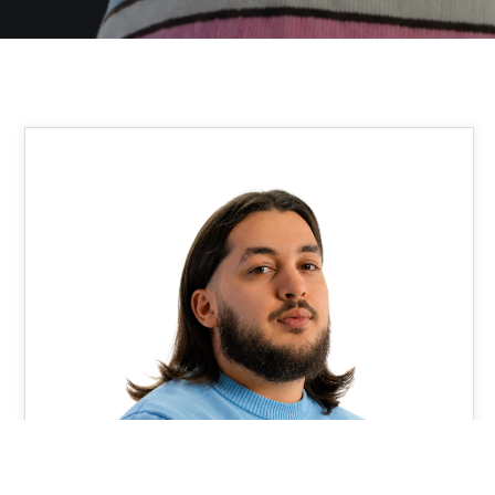
18
AVR 2026
production-video-createur-jltomy-joblife