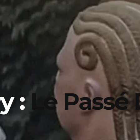
y :
Le Passé 