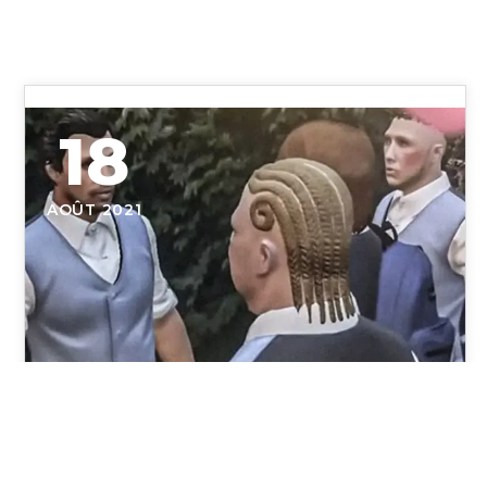
18
AOÛT 2021
le passé de yanis gta rp school