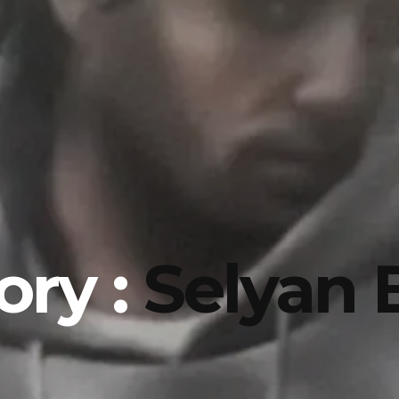
ory :
Selyan 